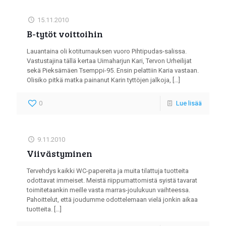
15.11.2010
B-tytöt voittoihin
Lauantaina oli kotiturnauksen vuoro Pihtipudas-salissa.
Vastustajina tällä kertaa Uimaharjun Kari, Tervon Urheilijat
sekä Pieksämäen Tsemppi-95. Ensin pelattiin Karia vastaan.
Olisiko pitkä matka painanut Karin tyttöjen jalkoja,
[…]
0
Lue lisää
9.11.2010
Viivästyminen
Tervehdys kaikki WC-papereita ja muita tilattuja tuotteita
odottavat immeiset. Meistä riippumattomistä syistä tavarat
toimitetaankin meille vasta marras-joulukuun vaihteessa.
Pahoittelut, että joudumme odottelemaan vielä jonkin aikaa
tuotteita.
[…]