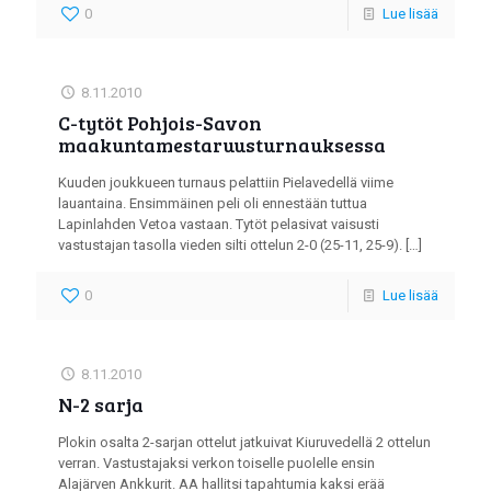
0
Lue lisää
8.11.2010
C-tytöt Pohjois-Savon
maakuntamestaruusturnauksessa
Kuuden joukkueen turnaus pelattiin Pielavedellä viime
lauantaina. Ensimmäinen peli oli ennestään tuttua
Lapinlahden Vetoa vastaan. Tytöt pelasivat vaisusti
vastustajan tasolla vieden silti ottelun 2-0 (25-11, 25-9).
[…]
0
Lue lisää
8.11.2010
N-2 sarja
Plokin osalta 2-sarjan ottelut jatkuivat Kiuruvedellä 2 ottelun
verran. Vastustajaksi verkon toiselle puolelle ensin
Alajärven Ankkurit. AA hallitsi tapahtumia kaksi erää