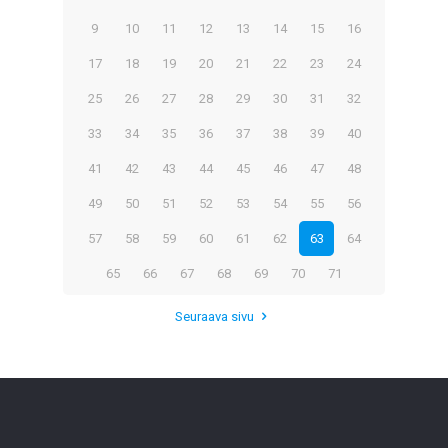
9
10
11
12
13
14
15
16
17
18
19
20
21
22
23
24
25
26
27
28
29
30
31
32
33
34
35
36
37
38
39
40
41
42
43
44
45
46
47
48
49
50
51
52
53
54
55
56
57
58
59
60
61
62
63
64
65
66
67
68
69
70
71
Seuraava sivu