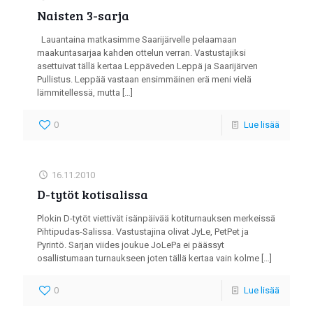
Naisten 3-sarja
Lauantaina matkasimme Saarijärvelle pelaamaan
maakuntasarjaa kahden ottelun verran. Vastustajiksi
asettuivat tällä kertaa Leppäveden Leppä ja Saarijärven
Pullistus. Leppää vastaan ensimmäinen erä meni vielä
lämmitellessä, mutta
[…]
0
Lue lisää
16.11.2010
D-tytöt kotisalissa
Plokin D-tytöt viettivät isänpäivää kotiturnauksen merkeissä
Pihtipudas-Salissa. Vastustajina olivat JyLe, PetPet ja
Pyrintö. Sarjan viides joukue JoLePa ei päässyt
osallistumaan turnaukseen joten tällä kertaa vain kolme
[…]
0
Lue lisää