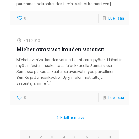
paremman pelirohkeuden turvin. Vaihtoi kolmanteen
[…]
0
Lue lisää
7.11.2010
Miehet avasivat kauden vaisusti
Miehet avasivat kauden vaisusti Uusi kausi pyörähti käyntiin
myös miesten maakuntasarjajoukkueella Sumiaisissa.
Samassa paikassa kautensa avasivat myös paikallinen
SumKu ja Jämsänkosken Jyry, molemmat tuttuja
vastustajia viime
[…]
0
Lue lisää
Edellinen sivu
1
2
3
4
5
6
7
8