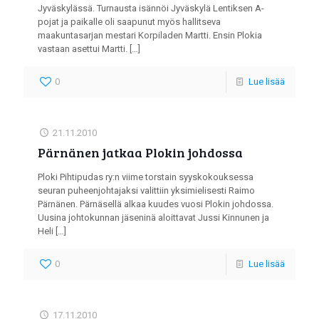
Jyväskylässä. Turnausta isännöi Jyväskylä Lentiksen A-
pojat ja paikalle oli saapunut myös hallitseva
maakuntasarjan mestari Korpiladen Martti. Ensin Plokia
vastaan asettui Martti.
[…]
0
Lue lisää
21.11.2010
Pärnänen jatkaa Plokin johdossa
Ploki Pihtipudas ry:n viime torstain syyskokouksessa
seuran puheenjohtajaksi valittiin yksimielisesti Raimo
Pärnänen. Pärnäsellä alkaa kuudes vuosi Plokin johdossa.
Uusina johtokunnan jäseninä aloittavat Jussi Kinnunen ja
Heli
[…]
0
Lue lisää
17.11.2010