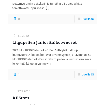
pettymys omiin esityksiin ja taitoihin oli poispyyhitty,
toivottavasti lopullisesti.
[…]
0
Lue lisää
1.2.2010
Liigapelien junioritalkoovuorot
20.2. klo 18.30 Pislaploki-OrPo: A+B-tytöt pallo- ja
luuttuvuoroD-ikäiset hoitavat arvanmyynnin ja leivonnan.6.3.
klo 18.30 Pislaploki-PaKa: C-tytöt pallo- ja luuttuvuoro sekä
leivontaE-ikäiset arvanmyynti
1
Lue lisää
17.1.2010
AllStars