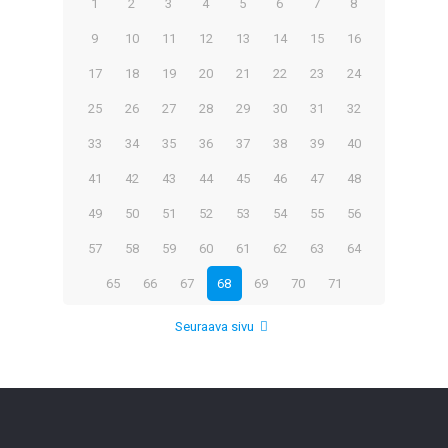
1
2
3
4
5
6
7
8
9
10
11
12
13
14
15
16
17
18
19
20
21
22
23
24
25
26
27
28
29
30
31
32
33
34
35
36
37
38
39
40
41
42
43
44
45
46
47
48
49
50
51
52
53
54
55
56
57
58
59
60
61
62
63
64
65
66
67
68
69
70
71
Seuraava sivu