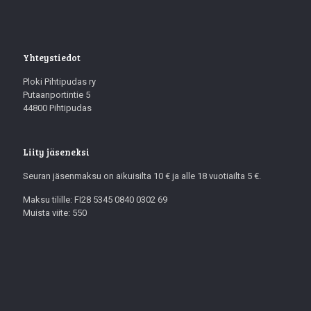
Yhteystiedot
Ploki Pihtipudas ry
Putaanportintie 5
44800 Pihtipudas
Liity jäseneksi
Seuran jäsenmaksu on aikuisilta 10 € ja alle 18 vuotiailta 5 €.
Maksu tilille: FI28 5345 0840 0302 69
Muista viite: 550