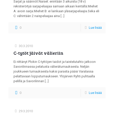
Sarjat ja säännöt:Naiset: enintään 3 aikuista (18 v)
rekisteröityä sarjapelaajaa samaan aikaan kentällä.Miehet
A: avoin sarja.Miehet B: ei lainkaan yläsarjapelaajia.Seka eli
C: vähintään 2 naispelaajaa aina
[…]
0
Lue lisää
30.3.2010
C-tytöt jäivät välieriin
Ei riittänyt Plokin C-tyttöjen taidot ja taistelutahto jatkoon
Savonlinnassa pelatusta välieräturnauksesta. Neljän
joukkueen turnauksesta kaksi parasta pääsi Varalassa
pelattavaan lopputurnaukseen. Ylöjärven Ryhti puhtaalla
pelillä ja Savonlinnan
[…]
0
Lue lisää
29.3.2010