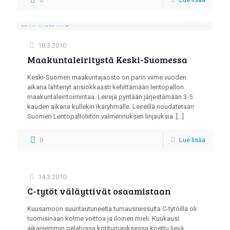
18.3.2010
Maakuntaleiritystä Keski-Suomessa
Keski-Suomen maakuntajaosto on parin viime vuoden
aikana lähtenyt ansiokkaasti kehittämään lentopallon
maakuntaleiritoimintaa. Leirejä pyritään järjestämään 3-5
kauden aikana kullekin ikäryhmälle. Leireillä noudatetaan
Suomen Lentopalloliiton valmennuksen linjauksia.
[…]
0
Lue lisää
14.3.2010
C-tytöt väläyttivät osaamistaan
Kuusamoon suuntautuneelta turnausreissulta C-tytöillä oli
tuomisinaan kolme voittoa ja iloinen mieli. Kuukausi
aikaisemmin pelatussa kotiturnauksessa koettu lievä