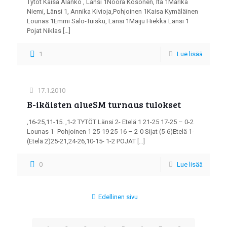
Tytöt Kaisa Alanko , Länsi 1Noora Kosonen, Itä 1Marika
Niemi, Länsi 1, Annika Kivioja,Pohjoinen 1Kaisa Kymäläinen
Lounas 1Emmi Salo-Tuisku, Länsi 1Maiju Hiekka Länsi 1
Pojat Niklas
[…]
1
Lue lisää
17.1.2010
B-ikäisten alueSM turnaus tulokset
,16-25,11-15. ,1-2 TYTÖT Länsi 2- Etelä 1 21-25 17-25 – 0-2
Lounas 1- Pohjoinen 1 25-19 25-16 – 2-0 Sijat (5-6)Etelä 1-
(Etelä 2)25-21,24-26,10-15- 1-2 POJAT
[…]
0
Lue lisää
Edellinen sivu