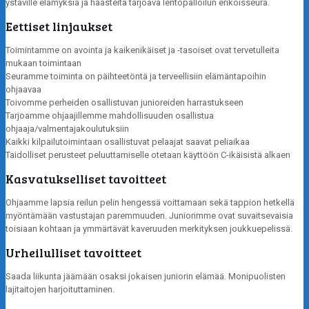
ystäville elämyksiä ja haasteita tarjoava lentopalloilun erikoisseura.
Eettiset linjaukset
Toimintamme on avointa ja kaikenikäiset ja -tasoiset ovat tervetulleita
mukaan toimintaan
Seuramme toiminta on päihteetöntä ja terveellisiin elämäntapoihin
ohjaavaa
Toivomme perheiden osallistuvan junioreiden harrastukseen
Tarjoamme ohjaajillemme mahdollisuuden osallistua
ohjaaja/valmentajakoulutuksiin
Kaikki kilpailutoimintaan osallistuvat pelaajat saavat peliaikaa
Taidolliset perusteet peluuttamiselle otetaan käyttöön C-ikäisistä alkaen
Kasvatukselliset tavoitteet
Ohjaamme lapsia reilun pelin hengessä voittamaan sekä tappion hetkellä
myöntämään vastustajan paremmuuden. Juniorimme ovat suvaitsevaisia
toisiaan kohtaan ja ymmärtävät kaveruuden merkityksen joukkuepelissä.
Urheilulliset tavoitteet
Saada liikunta jäämään osaksi jokaisen juniorin elämää. Monipuolisten
lajitaitojen harjoituttaminen.