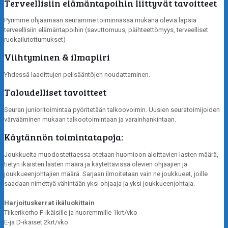
Terveellisiin elämäntapoihin liittyvät tavoitteet
Pyrimme ohjaamaan seuramme toiminnassa mukana olevia lapsia
terveellisiin elämäntapoihin (savuttomuus, päihteettömyys, terveelliset
ruokailutottumukset)
Viihtyminen & ilmapiiri
Yhdessä laadittujen pelisääntöjen noudattaminen.
Taloudelliset tavoitteet
Seuran junioritoimintaa pyöritetään talkoovoimin. Uusien seuratoimijoiden
värvääminen mukaan talkootoimintaan ja varainhankintaan.
Käytännön toimintatapoja:
Joukkueita muodostettaessa otetaan huomioon aloittavien lasten määrä,
tietyn ikäisten lasten määrä ja käytettävissä olevien ohjaajien ja
joukkueenjohtajien määrä. Sarjaan ilmoitetaan vain ne joukkueet, joille
saadaan nimettyä vähintään yksi ohjaaja ja yksi joukkueenjohtaja.
Harjoituskerrat ikäluokittain
Tiikerikerho F-ikäisille ja nuoremmille 1krt/vko
E-ja D-ikäiset 2krt/vko