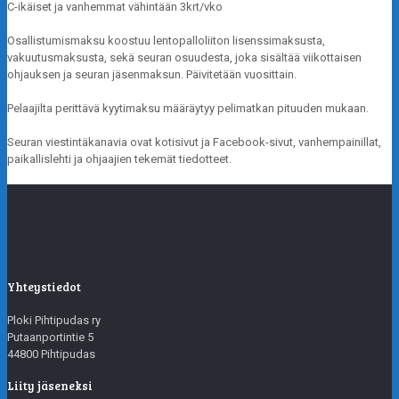
C-ikäiset ja vanhemmat vähintään 3krt/vko
Osallistumismaksu koostuu lentopalloliiton lisenssimaksusta,
vakuutusmaksusta, sekä seuran osuudesta, joka sisältää viikottaisen
ohjauksen ja seuran jäsenmaksun. Päivitetään vuosittain.
Pelaajilta perittävä kyytimaksu määräytyy pelimatkan pituuden mukaan.
Seuran viestintäkanavia ovat kotisivut ja Facebook-sivut, vanhempainillat,
paikallislehti ja ohjaajien tekemät tiedotteet.
Yhteystiedot
Ploki Pihtipudas ry
Putaanportintie 5
44800 Pihtipudas
Liity jäseneksi