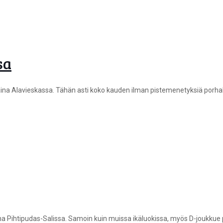
sa
ntaina Alavieskassa. Tähän asti koko kauden ilman pistemenetyksiä porhal
na Pihtipudas-Salissa. Samoin kuin muissa ikäluokissa, myös D-joukkue