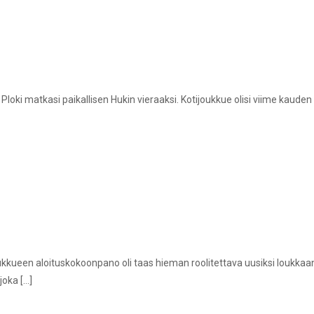
Ploki matkasi paikallisen Hukin vieraaksi. Kotijoukkue olisi viime kaude
ukkueen aloituskokoonpano oli taas hieman roolitettava uusiksi loukkaant
 joka
[…]