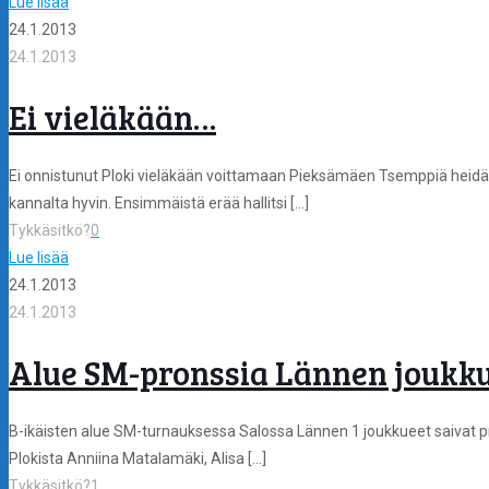
Lue lisää
24.1.2013
24.1.2013
Ei vieläkään…
Ei onnistunut Ploki vieläkään voittamaan Pieksämäen Tsemppiä heidän k
kannalta hyvin. Ensimmäistä erää hallitsi
[…]
Tykkäsitkö?
0
Lue lisää
24.1.2013
24.1.2013
Alue SM-pronssia Lännen joukku
B-ikäisten alue SM-turnauksessa Salossa Lännen 1 joukkueet saivat pro
Plokista Anniina Matalamäki, Alisa
[…]
Tykkäsitkö?
1