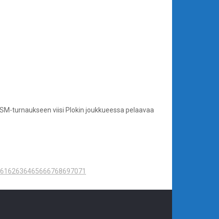
 SM-turnaukseen viisi Plokin joukkueessa pelaavaa
61
62
63
64
65
66
67
68
69
70
71