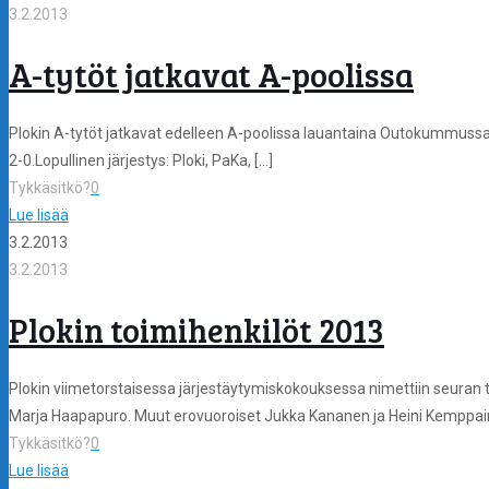
3.2.2013
A-tytöt jatkavat A-poolissa
Plokin A-tytöt jatkavat edelleen A-poolissa lauantaina Outokummussa p
2-0.Lopullinen järjestys: Ploki, PaKa,
[…]
Tykkäsitkö?
0
Lue lisää
3.2.2013
3.2.2013
Plokin toimihenkilöt 2013
Plokin viimetorstaisessa järjestäytymiskokouksessa nimettiin seuran 
Marja Haapapuro. Muut erovuoroiset Jukka Kananen ja Heini Kemppa
Tykkäsitkö?
0
Lue lisää