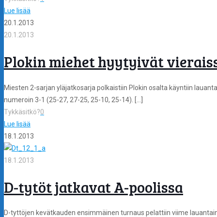
Lue lisää
20.1.2013
20.1.2013
Plokin miehet hyytyivät vierais
Miesten 2-sarjan yläjatkosarja polkaistiin Plokin osalta käyntiin laua
numeroin 3-1 (25-27, 27-25, 25-10, 25-14).
[…]
Tykkäsitkö?
0
Lue lisää
18.1.2013
18.1.2013
D-tytöt jatkavat A-poolissa
D-tyttöjen kevätkauden ensimmäinen turnaus pelattiin viime lauantai