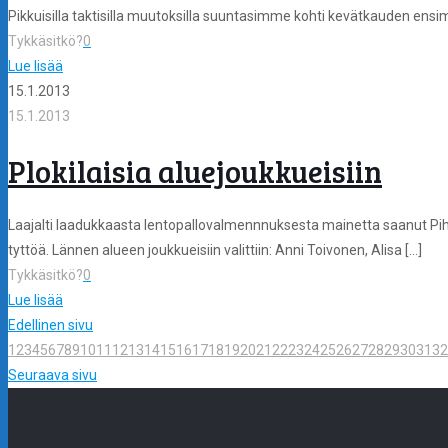
Pikkuisilla taktisilla muutoksilla suuntasimme kohti kevätkauden ensi
Tykkäsitkö?
0
Lue lisää
15.1.2013
15.1.2013
Plokilaisia aluejoukkueisiin
Laajalti laadukkaasta lentopallovalmennnuksesta mainetta saanut Piht
tyttöä. Lännen alueen joukkueisiin valittiin: Anni Toivonen, Alisa
[…]
Tykkäsitkö?
0
Lue lisää
Edellinen sivu
1
2
3
4
5
6
7
8
9
10
11
12
13
14
15
16
17
18
19
20
21
22
23
24
25
26
27
28
29
30
31
32
Seuraava sivu