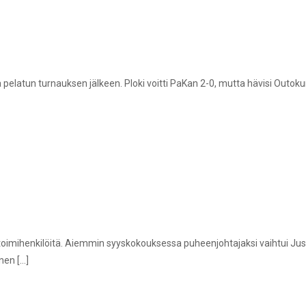
elatun turnauksen jälkeen. Ploki voitti PaKan 2-0, mutta hävisi Outoku
toimihenkilöitä. Aiemmin syyskokouksessa puheenjohtajaksi vaihtui Jus
inen
[…]