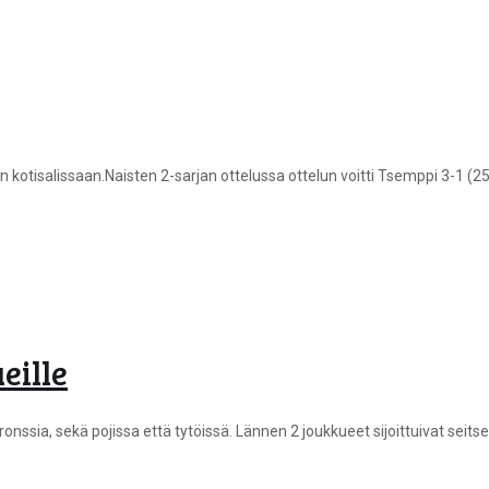
otisalissaan.Naisten 2-sarjan ottelussa ottelun voitti Tsemppi 3-1 (25-
eille
nssia, sekä pojissa että tytöissä. Lännen 2 joukkueet sijoittuivat seit