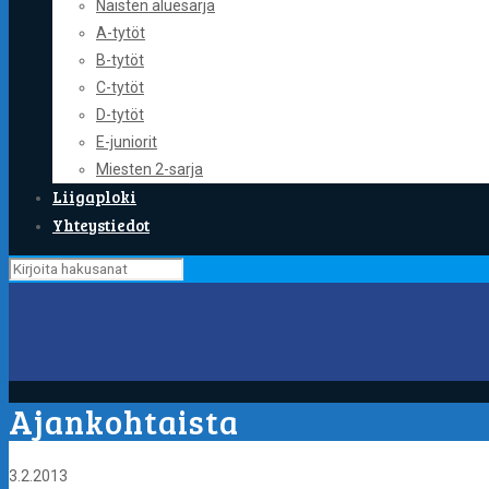
Naisten aluesarja
A-tytöt
B-tytöt
C-tytöt
D-tytöt
E-juniorit
Miesten 2-sarja
Liigaploki
Yhteystiedot
Ajankohtaista
3.2.2013