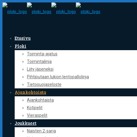
Etusivu
Ploki
Toiminta-ajatus
Toimintalinja
Liity jäseneksi
Pihtiputaan lukion lentopallolinja
Tietosuojaseloste
Ajankohtaista
Ajankohtaista
Kotipelit
Vieraspelit
Joukkueet
Naisten 2-sarja