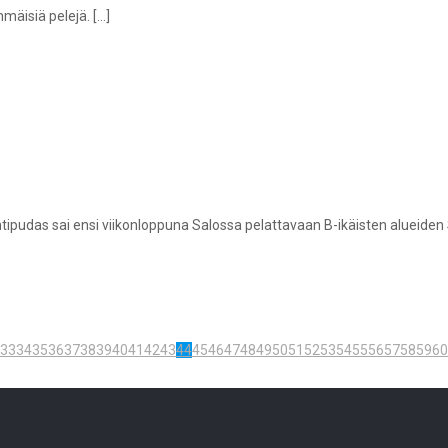
mmäisiä pelejä.
[…]
ipudas sai ensi viikonloppuna Salossa pelattavaan B-ikäisten alueiden
33
34
35
36
37
38
39
40
41
42
43
44
45
46
47
48
49
50
51
52
53
54
55
56
57
58
59
60