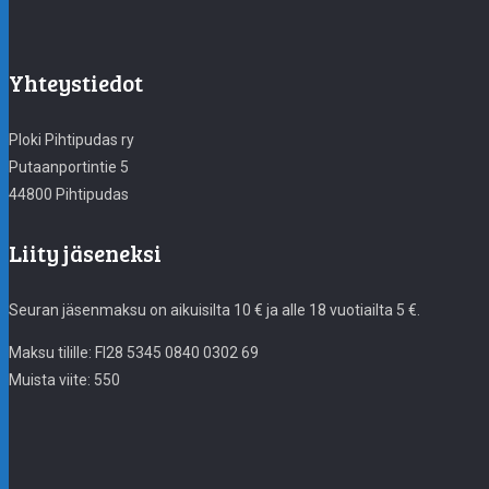
Yhteystiedot
Ploki Pihtipudas ry
Putaanportintie 5
44800 Pihtipudas
Liity jäseneksi
Seuran jäsenmaksu on aikuisilta 10 € ja alle 18 vuotiailta 5 €.
Maksu tilille: FI28 5345 0840 0302 69
Muista viite: 550