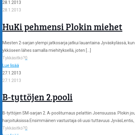
28.1.2013
28.1.2013
HuKi pehmensi Plokin miehet
Miesten 2-sarjan ylempi jatkosarja jatkui lauantaina Jyväskylässä, kun 
ykköseen lähes samalla miehityksellä, joten
[…]
Tykkäsitkö?
0
Lue lisää
27.1.2013
27.1.2013
B-tyttöjen 2.pooli
B-tyttöjen SM-sarjan 2. A-pooliturnaus pelattiin Joensuussa. Plokin jo
harjoituksissa.Ensimmäinen vastustaja oli uusi tuttavuus JyväsLentis,
Tykkäsitkö?
0