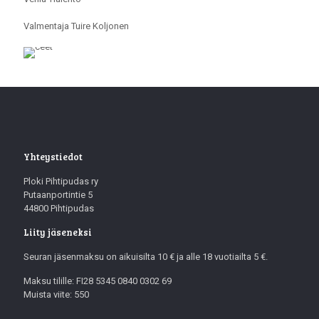
Valmentaja Tuire Koljonen
Yhteystiedot
Ploki Pihtipudas ry
Putaanportintie 5
44800 Pihtipudas
Liity jäseneksi
Seuran jäsenmaksu on aikuisilta 10 € ja alle 18 vuotiailta 5 €.
Maksu tilille: FI28 5345 0840 0302 69
Muista viite: 550