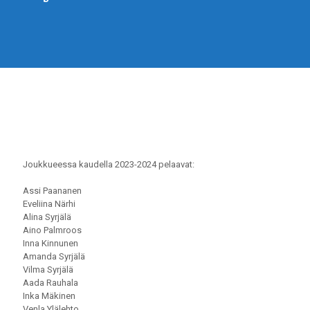
Joukkueessa kaudella 2023-2024 pelaavat:
Assi Paananen
Eveliina Närhi
Alina Syrjälä
Aino Palmroos
Inna Kinnunen
Amanda Syrjälä
Vilma Syrjälä
Aada Rauhala
Inka Mäkinen
Venla Ylälehto