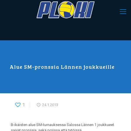
Alue SM-pronssia Lännen joukkueille
1
24.1.2013
B-ikäisten alue SM-turnauksessa Salossa Lännen 1 joukkueet
saivat pronssia, sekä pojissa että tytöissä.