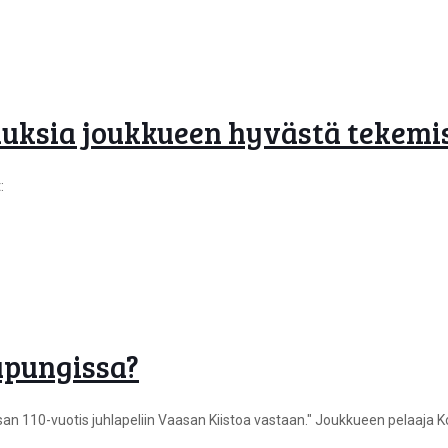
duksia joukkueen hyvästä tekemi
:
upungissa?
n 110-vuotis juhlapeliin Vaasan Kiistoa vastaan." Joukkueen pelaaja Kon