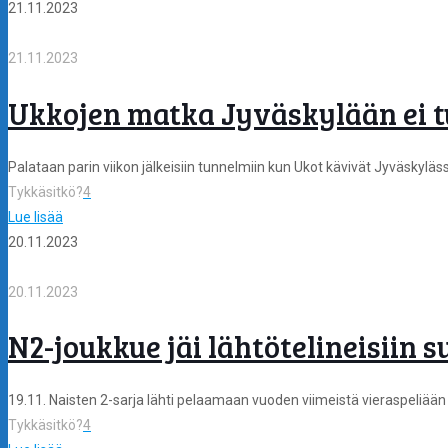
21.11.2023
21.11.2023
Ukkojen matka Jyväskylään ei t
Palataan parin viikon jälkeisiin tunnelmiin kun Ukot kävivät Jyväskylä
Tykkäsitkö?
4
Lue lisää
20.11.2023
20.11.2023
N2-joukkue jäi lähtötelineisiin 
19.11. Naisten 2-sarja lähti pelaamaan vuoden viimeistä vieraspeliään
Tykkäsitkö?
4