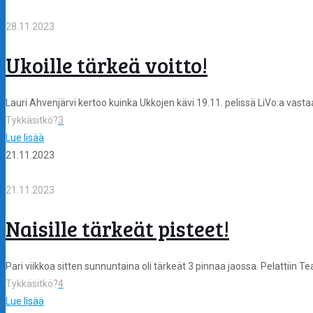
28.11.2023
Ukoille tärkeä voitto!
Lauri Ahvenjärvi kertoo kuinka Ukkojen kävi 19.11. pelissä LiVo:a vasta
Tykkäsitkö?
3
Lue lisää
21.11.2023
21.11.2023
Naisille tärkeät pisteet!
Pari viikkoa sitten sunnuntaina oli tärkeät 3 pinnaa jaossa. Pelattiin 
Tykkäsitkö?
4
Lue lisää