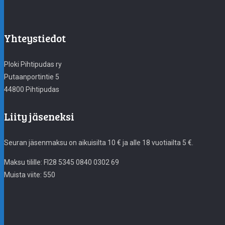
Yhteystiedot
Ploki Pihtipudas ry
Putaanportintie 5
44800 Pihtipudas
Liity jäseneksi
Seuran jäsenmaksu on aikuisilta 10 € ja alle 18 vuotiailta 5 €.
Maksu tilille: FI28 5345 0840 0302 69
Muista viite: 550