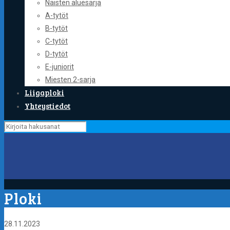
Naisten aluesarja
A-tytöt
B-tytöt
C-tytöt
D-tytöt
E-juniorit
Miesten 2-sarja
Liigaploki
Yhteystiedot
Ploki
28.11.2023