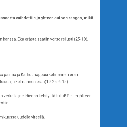
itasaarta vaihdettiin jo yhteen autoon rengas, mikä
kanssa. Eka erästä saatiin voitto reilusti (25-18),
tossu painaa ja Karhut nappasi kolmannen erän
 toisen ja kolmannen erän(19-25, 6-15).
ja verkolla jne. Hienoa kehitystä tullut! Pelien jälkeen
otiin.
mikuussa uudella vireellä.