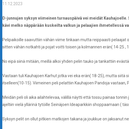
11.12.2023
D-junnujen syksyn viimeinen turnauspäivä vei meidät Kauhajoelle. St
kävi melko näppärään kuskeilta valkun ja pelaajien ihmetellessä va
Pelipaikoille saavuttiin vähän viime tinkaan mutta reippaasti pelaajat
sitten vähän notkahti ja pojat voitti toisen ja kolmannen erän( 14-25 , 
No eipä siinä mitään, meillä alkoi yhden pelin tauko ja tankattiin eväst
Vastaan tuli Kauhajoen Karhut jotka vei eka erän( 18-25), mutta siitä s
itselleen(10-15). Viimeinen peli pelattiin Kauhajoen Pandoja vastaan, 
Meidän peli oli aika ailahtelevaa, välillä näytti että tossu painaa tonnin 
ajeltiin vielä yllärinä tytöille Seinäjoen Ideaparkkiin shoppaamaan ( täs
Syksyn pelit on ollut pitkien matkojen takana ja joukkue on jaksanut ne