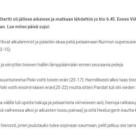
artti oli jälleen aikainen ja matkaan lähdettiin jo klo 6.45. Ennen Vi
an. Lue miten päivä sujui:
 ottivat alkulämmöt ja päästiin ekaa peliä pelaamaan Nurmon supersusien 
12-15).
ä ja siirryttiin toiseen halliin lämppäämään ennen seuraavia pelejä.
isuuntuneena Ploki voitti toisen erän (25-17). Harmillisesti alkoi taas 
Ploki voitti ensimmäisen erän(25-22) mutta sitten Pandat tuli ohi vieden
ja välillä tuli upeita hakuja ja pelaamista viimeiseen asti, hienoja ratkaisu
sä vaiheessa alkoi jo aikuisten tossu painaa) ja siitä Hesburgerin kautta k
 hienosti, joten joulutauko tulee sopivaan saumaan, pelit jatkuu siis tam