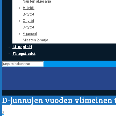
Naisten aluesarja
A-tytöt
B-tytöt
C-tytöt
D-tytöt
E-juniorit
Miesten 2-sarja
Liigaploki
Yhteystiedot
D-junnujen vuoden viimeinen 
3