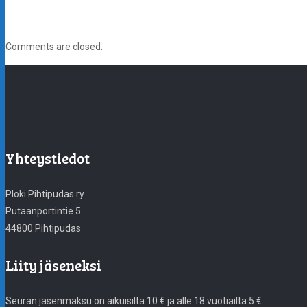
Comments are closed.
Yhteystiedot
Ploki Pihtipudas ry
Putaanportintie 5
44800 Pihtipudas
Liity jäseneksi
Seuran jäsenmaksu on aikuisilta 10 € ja alle 18 vuotiailta 5 €.