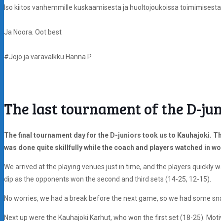
Iso kiitos vanhemmille kuskaamisesta ja huoltojoukoissa toimimisesta! 
Ja Noora. Oot best
#Jojo ja varavalkku Hanna P
The last tournament of the D-jun
The final tournament day for the D-juniors took us to Kauhajoki. The
was done quite skillfully while the coach and players watched in w
We arrived at the playing venues just in time, and the players quickly 
dip as the opponents won the second and third sets (14-25, 12-15).
No worries, we had a break before the next game, so we had some s
Next up were the Kauhajoki Karhut, who won the first set (18-25). Motiv