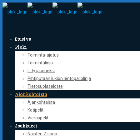
Etusivu
Ploki
Toiminta-ajatus
Toimintalinja
Liity jäseneksi
Pihtiputaan lukion lentopallolinja
Tietosuojaseloste
Ajankohtaista
Ajankohtaista
Kotipelit
Vieraspelit
Joukkueet
Naisten 2-sarja