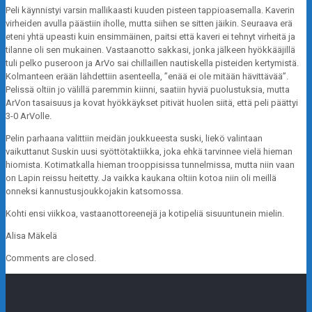
Peli käynnistyi varsin mallikaasti kuuden pisteen tappioasemalla. Kaverin
virheiden avulla päästiin iholle, mutta siihen se sitten jäikin. Seuraava erä
eteni yhtä upeasti kuin ensimmäinen, paitsi että kaveri ei tehnyt virheitä ja
tilanne oli sen mukainen. Vastaanotto sakkasi, jonka jälkeen hyökkääjillä
tuli pelko puseroon ja ArVo sai chillaillen nautiskella pisteiden kertymistä.
Kolmanteen erään lähdettiin asenteella, ”enää ei ole mitään hävittävää”.
Pelissä oltiin jo välillä paremmin kiinni, saatiin hyviä puolustuksia, mutta
ArVon tasaisuus ja kovat hyökkäykset pitivät huolen siitä, että peli päättyi
3-0 ArVolle.
Pelin parhaana valittiin meidän joukkueesta suski, liekö valintaan
vaikuttanut Suskin uusi syöttötaktiikka, joka ehkä tarvinnee vielä hieman
hiomista. Kotimatkalla hieman trooppisissa tunnelmissa, mutta niin vaan
on Lapin reissu heitetty. Ja vaikka kaukana oltiin kotoa niin oli meillä
onneksi kannustusjoukkojakin katsomossa.
Kohti ensi viikkoa, vastaanottoreenejä ja kotipeliä sisuuntunein mielin.
Alisa Mäkelä
Comments are closed.