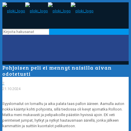
Pohjoisen peli ei mennyt naisilla aivan
odotetusti
2
21.10.2024
Syyslomailut on lomailtu ja aika palata taas pallon ääreen. Aamulla auton
nokka kääntyi kohti pohjoista, sillä tiedossa oli kevyt ajomatka Rolloon.
Matka meni mukavasti ja pelipaikoille päästiin hyvissä ajoin. EK veti
perinteiset jumpat, hytkyt ja nytkyt hautausmaan äärellä, jonka jälkeen
kammattiin ja suittiin kuontalot pelikuntoon.