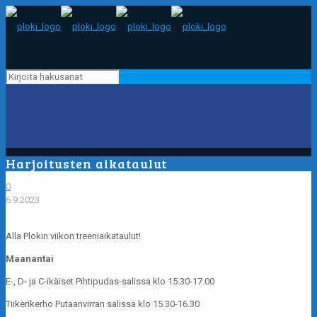
Harjoitusten aikataulut
0
6.9.2023
Alla Plokin viikon treeniaikataulut!
Maanantai
E-, D- ja C-ikäiset Pihtipudas-salissa klo 15.30-17.00
Tiikerikerho Putaanvirran salissa klo 15.30-16.30