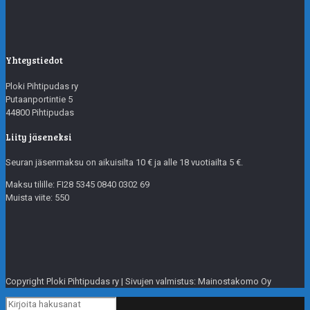
Yhteystiedot
Ploki Pihtipudas ry
Putaanportintie 5
44800 Pihtipudas
Liity jäseneksi
Seuran jäsenmaksu on aikuisilta 10 € ja alle 18 vuotiailta 5 €.
Maksu tilille: FI28 5345 0840 0302 69
Muista viite: 550
Copyright Ploki Pihtipudas ry | Sivujen valmistus: Mainostakomo Oy