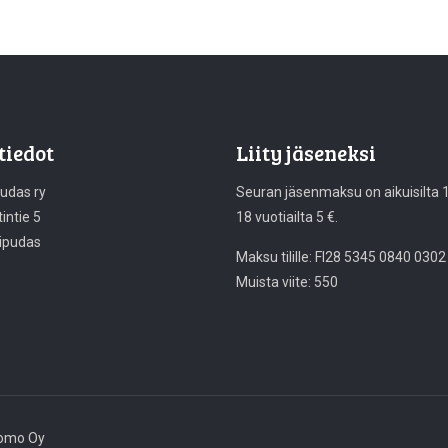
tiedot
Liity jäseneksi
pudas ry
Seuran jäsenmaksu on aikuisilta 10
intie 5
18 vuotiailta 5 €.
ipudas
Maksu tilille: FI28 5345 0840 0302
Muista viite: 550
akomo Oy