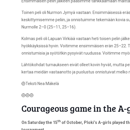
Ensimmäisen pelin jälkeen pääsimme tankkaamaan maittavaa
Toinen peli oli Nurmon Jymyä vastaan. Ensimmäisessä eräs
keskittymisemme peliin, ja onnistuimme tekemään kovia suo
Nurmolle 2–0 (25–11, 25–16).
Kolmas peli oli Lapuan Virkiää vastaan heti toisen pelin jä
hyökkäyksissä hyvin. Voitimme ensimmäisen erän 25–22. Toi
onnistumisia ja syötötkin pysyivät ruudussa. Voitimme myö
Lähtökohdat turnaukseen eivät olleet kovin hyvät, mutta pela
kertaa meidän vastaanotto ja puolustus onnistuivat melko m
🏐Teksti Nea Mäkelä
🏐🏐🏐
Courageous game in the A-
th
On Saturday the 15
of October, Ploki’s A-girls played t
tournament.