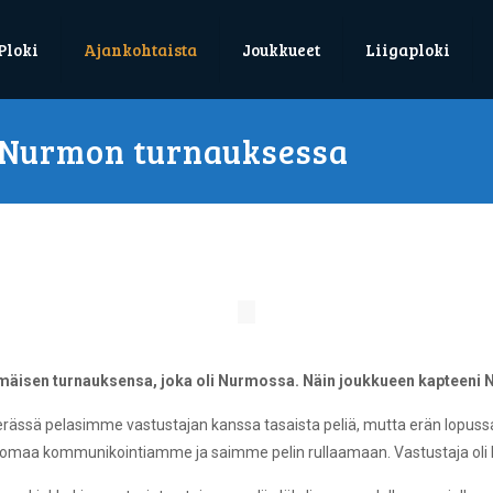
Ploki
Ajankohtaista
Joukkueet
Liigaploki
n Nurmon turnauksessa
mmäisen turnauksensa, joka oli Nurmossa. Näin joukkueen kapteeni N
ssä pelasimme vastustajan kanssa tasaista peliä, mutta erän lopussa v
omaa kommunikointiamme ja saimme pelin rullaamaan. Vastustaja oli kui