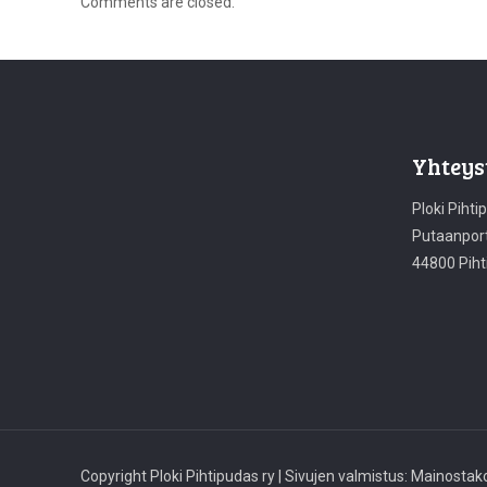
Comments are closed.
Yhteys
Ploki Pihti
Putaanport
44800 Piht
Copyright Ploki Pihtipudas ry | Sivujen valmistus: Mainost