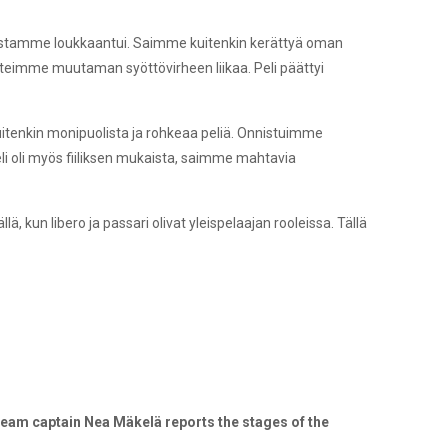
jistamme loukkaantui. Saimme kuitenkin kerättyä oman
teimme muutaman syöttövirheen liikaa. Peli päättyi
kuitenkin monipuolista ja rohkeaa peliä. Onnistuimme
i oli myös fiiliksen mukaista, saimme mahtavia
 kun libero ja passari olivat yleispelaajan rooleissa. Tällä
w team captain Nea Mäkelä reports the stages of the