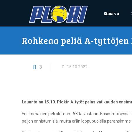
Etusivu
Rohkeaa peliä A-tyttöje
3
15.10.2022
Lauantaina 15.10. Plokin A-tytöt pelasivat kauden ensi
Ensimmäinen peli oli Team AK:ta vastaan. Ensimmäisessä erä
paljon onnistumisia, mutta erän loppupuolella paransimme 