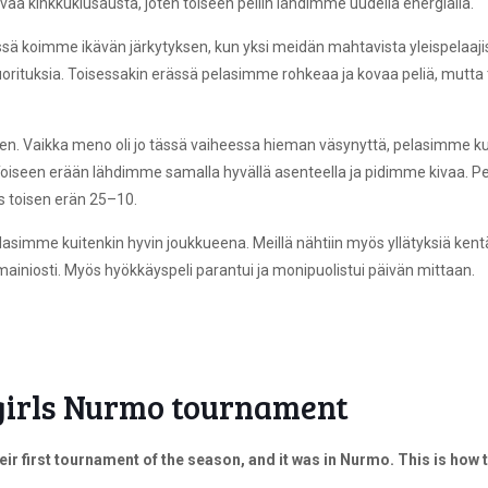
 kinkkukiusausta, joten toiseen peliin lähdimme uudella energialla.
sä koimme ikävän järkytyksen, kun yksi meidän mahtavista yleispelaa
rituksia. Toisessakin erässä pelasimme rohkeaa ja kovaa peliä, mutta 
lkeen. Vaikka meno oli jo tässä vaiheessa hieman väsynyttä, pelasimme 
seen erään lähdimme samalla hyvällä asenteella ja pidimme kivaa. Pel
s toisen erän 25–10.
simme kuitenkin hyvin joukkueena. Meillä nähtiin myös yllätyksiä kentällä,
ainiosti. Myös hyökkäyspeli parantui ja monipuolistui päivän mittaan.
girls Nurmo tournament
heir first tournament of the season, and it was in Nurmo. This is ho