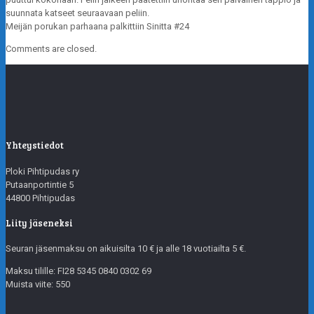
suunnata katseet seuraavaan peliin.
Meijän porukan parhaana palkittiin Sinitta #24
Comments are closed.
Yhteystiedot
Ploki Pihtipudas ry
Putaanportintie 5
44800 Pihtipudas
Liity jäseneksi
Seuran jäsenmaksu on aikuisilta 10 € ja alle 18 vuotiailta 5 €.
Maksu tilille: FI28 5345 0840 0302 69
Muista viite: 550