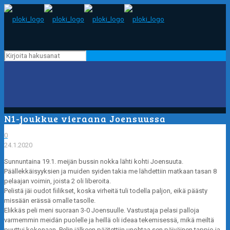
N1-joukkue vieraana Joensuussa
0
24.1.2020
Sunnuntaina 19.1. meijän bussin nokka lähti kohti Joensuuta.
Päällekkäisyyksien ja muiden syiden takia me lähdettiin matkaan tasan 8
pelaajan voimin, joista 2 oli liberoita.
Pelistä jäi oudot ﬁilikset, koska virheitä tuli todella paljon, eikä päästy
missään erässä omalle tasolle.
Elikkäs peli meni suoraan 3-0 Joensuulle. Vastustaja pelasi palloja
varmemmin meidän puolelle ja heillä oli ideaa tekemisessä, mikä meiltä
puuttui kokonaan. Pelin jälkeen päätettiin unohtaa sen päiväinen tappio ja