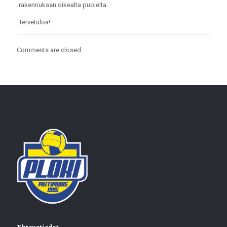
rakennuksen oikealta puolelta.
Tervetuloa!
Comments are closed.
Yhteystiedot