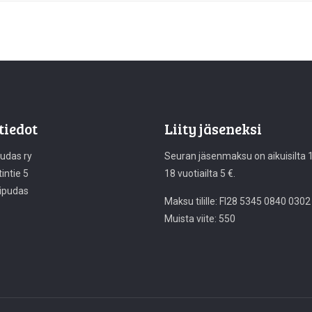
tiedot
Liity jäseneksi
pudas ry
Seuran jäsenmaksu on aikuisilta 10
intie 5
18 vuotiailta 5 €.
ipudas
Maksu tilille: FI28 5345 0840 0302
Muista viite: 550