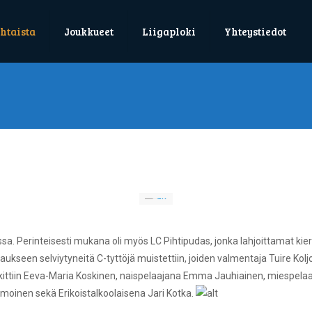
htaista
Joukkueet
Liigaploki
Yhteystiedot
ssa. Perinteisesti mukana oli myös LC Pihtipudas, jonka lahjoittamat k
rnaukseen selviytyneitä C-tyttöjä muistettiin, joiden valmentaja Tuire K
palkittiin Eeva-Maria Koskinen, naispelaajana Emma Jauhiainen, miespelaaj
tamoinen sekä Erikoistalkoolaisena Jari Kotka.