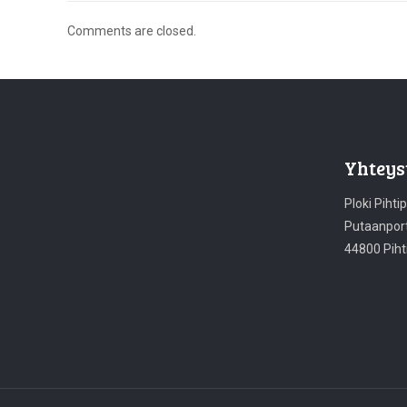
Comments are closed.
Yhteys
Ploki Pihti
Putaanport
44800 Piht