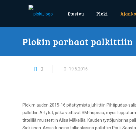
Etusivu
Ploki
Ajanko
Plokin parhaat palkittiin
0
19.5.2016
Plokim auden 2015-16 päättymistä juhlittiin Pihtipudas-sali
palkittiin A-tytöt, jotka voittivat SM-hopeaa, myös lopputu
tittelillä muistettiin Alisa Mäkelää. Kauden tyttöjuniorina 
Siekkinen. Ansioituneina talkoolaisina palkittiin Pauli Saas