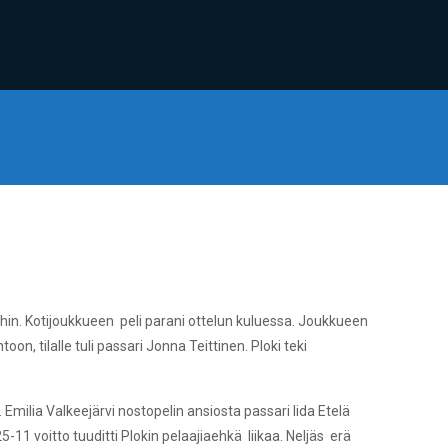
in. Kotijoukkueen peli parani ottelun kuluessa. Joukkueen
on, tilalle tuli passari Jonna Teittinen. Ploki teki
Emilia Valkeejärvi nostopelin ansiosta passari Iida Etelä
-11 voitto tuuditti Plokin pelaajiaehkä liikaa. Neljäs erä