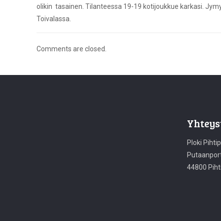
olikin tasainen. Tilanteessa 19-19 kotijoukkue karkasi. Jym
Toivalassa.
Comments are closed.
Yhteys
Ploki Pihti
Putaanport
44800 Piht