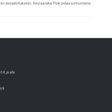
ärven ässäaloitukseen. Seuraavaksi Ploki pelaa sunnuntaina
 € ja alle
 69