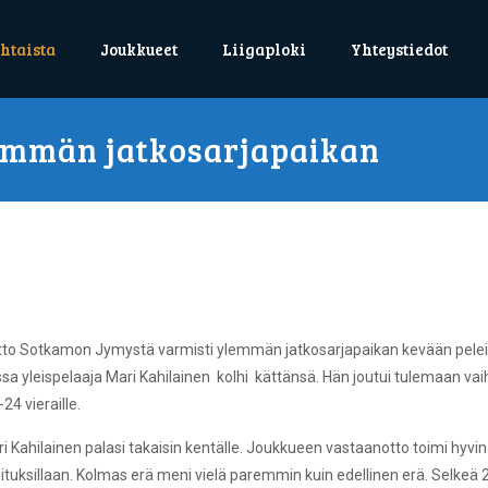
htaista
Joukkueet
Liigaploki
Yhteystiedot
lemmän jatkosarjapaikan
itto Sotkamon Jymystä varmisti ylemmän jatkosarjapaikan kevään peleih
ussa yleispelaaja Mari Kahilainen kolhi kättänsä. Hän joutui tulemaan vaihto
4 vieraille.
Kahilainen palasi takaisin kentälle. Joukkueen vastaanotto toimi hyvin. 
oituksillaan. Kolmas erä meni vielä paremmin kuin edellinen erä. Selkeä 25