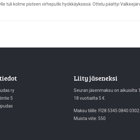
ylle tuli kolme pisteen virheputki hyökkäyksissä. Ottelu päättyi Valkeej
tiedot
Liity jäseneksi
pudas ry
Seuran jäsenmaksu on aikuisilta 10
intie 5
18 vuotiailta 5 €.
ipudas
Maksu tilille: FI28 5345 0840 0302
Muista viite: 550