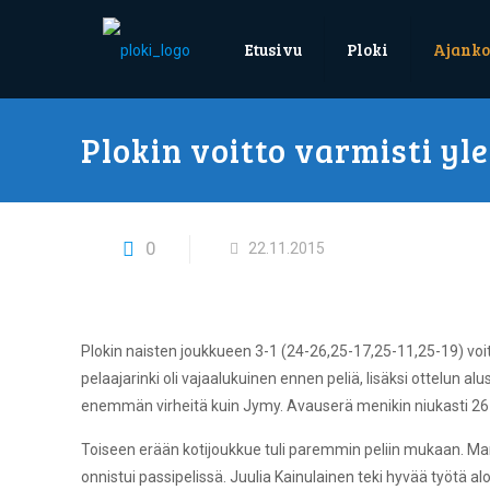
Etusivu
Ploki
Ajanko
Plokin voitto varmisti y
0
22.11.2015
Plokin naisten joukkueen 3-1 (24-26,25-17,25-11,25-19) vo
pelaajarinki oli vajaalukuinen ennen peliä, lisäksi ottelun al
enemmän virheitä kuin Jymy. Avauserä menikin niukasti 26-2
Toiseen erään kotijoukkue tuli paremmin peliin mukaan. Mari 
onnistui passipelissä. Juulia Kainulainen teki hyvää työtä al