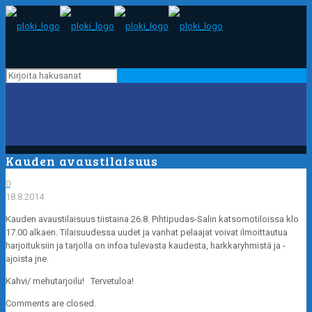
Kauden avaustilaisuus
0
18.8.2014
Kauden avaustilaisuus tiistaina 26.8. Pihtipudas-Salin katsomotiloissa klo
17.00 alkaen. Tilaisuudessa uudet ja vanhat pelaajat voivat ilmoittautua
harjoituksiin ja tarjolla on infoa tulevasta kaudesta, harkkaryhmistä ja -
ajoista jne.
Kahvi/ mehutarjoilu! Tervetuloa!
Comments are closed.