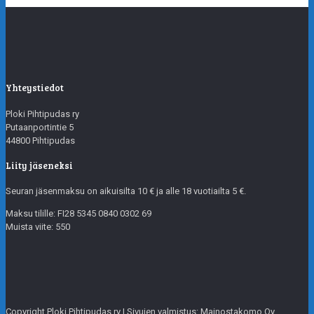
Yhteystiedot
Ploki Pihtipudas ry
Putaanportintie 5
44800 Pihtipudas
Liity jäseneksi
Seuran jäsenmaksu on aikuisilta 10 € ja alle 18 vuotiailta 5 €.
Maksu tilille: FI28 5345 0840 0302 69
Muista viite: 550
Copyright Ploki Pihtipudas ry | Sivujen valmistus: Mainostakomo Oy