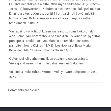
Lauantainen 3-0 vierasvoitto jatkui myös selkeänä 3-0 (25-15,25-
18,25-11) kotivoittona. Kahdessa avauserässä Ploki peli takkusi
lähinnä aloitusruudussa, peräti 11 omaa virhettä eivät mieltä
lämmittäneet. Kolmannessa erässä loksahti myös syöttö
tehokkaasti ruutuun.
Vastapainoksi kotijoukkueen vastaanotto toimi koko ottelun
ajan. Peräti 74% nostoteholla passari Anni Toivonen sai pyörittää
passipeliä tehokkaasti. Joukkueen pistenikkareina toimi
parhaiten Jonna Kivinen 18/+13, keskipelaajat Eeva-Maria
Koskinen 14/+12 sekä Johanna Oikari 14/+5.
OsVan peli oli parhaimmaillaan ottelun toisessa erässä.
Vierasjoukkueen pirteimmin pelasi Anniina Valtanen.
Välierissä Ploki kohtaa Woman Volleyn. Otteluohjelma on vielä
auki.
Comments are closed.