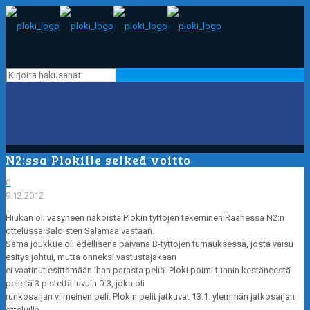
N2:ssa Plokille selkeä voitto
0
9.12.2012
Hiukan oli väsyneen näköistä Plokin tyttöjen tekeminen Raahessa N2:n
ottelussa Saloisten Salamaa vastaan.
Sama joukkue oli edellisenä päivänä B-tyttöjen turnauksessa, josta vaisu
esitys johtui, mutta onneksi vastustajakaan
ei vaatinut esittämään ihan parasta peliä. Ploki poimi tunnin kestäneestä
pelistä 3 pistettä luvuin 0-3, joka oli
runkosarjan viimeinen peli. Plokin pelit jatkuvat 13.1. ylemmän jatkosarjan
otteluilla.