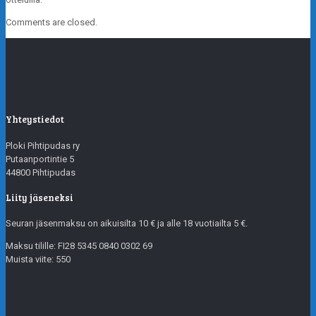
Comments are closed.
Yhteystiedot
Ploki Pihtipudas ry
Putaanportintie 5
44800 Pihtipudas
Liity jäseneksi
Seuran jäsenmaksu on aikuisilta 10 € ja alle 18 vuotiailta 5 €.
Maksu tilille: FI28 5345 0840 0302 69
Muista viite: 550