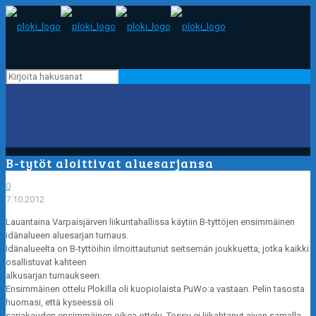
B-tytöt aloittivat aluesarjansa
0
7.10.2012
Lauantaina Varpaisjärven liikuntahallissa käytiin B-tyttöjen ensimmäinen
idänalueen aluesarjan turnaus.
Idänalueelta on B-tyttöihin ilmoittautunut seitsemän joukkuetta, jotka kaikki
osallistuvat kahteen
alkusarjan turnaukseen.
Ensimmäinen ottelu Plokilla oli kuopiolaista PuWo:a vastaan. Pelin tasosta
huomasi, että kyseessä oli
sarjakauden ensimmäinen oikea ottelu. Tossu ei liikahtanut aivan samalla