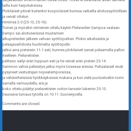
lailla kuin harjoituksissa.
Plokilaiset pitivät kuitenkin kuopiolaiset kurissa vaikeilla aloitussyötöillään
ja veivät ottelun
nimiinsä 2-0 (25-13, 25-16).
Toinen ja myöskin viimeinen ottelu käytiin Pielaveden Sampoa vastaan.
Sampo sai aloituserässä muutamien
alkupisteiden jälkeen vahvan syöttöputken. Plokin aikalisästä ja
pelaajavaihdosta huolimatta syöttöputki
jatkui aina pisteisiin 11-1 asti, kunnes plokilaiset saivat pelaamalla pallon
itselleen. Pielavetisten
pelitaso säilyi erän loppuun asti ja he veivät erän pistein 25-14.
Sammon vahva peliesitys jatkui myös toisessa erässä. Puttaalaiset eivät
pysyneet vastustajan nopeatempoisissa,
ja vähävirheisissä hyökkäyksissä mukana ja kun vielä puolustuskin toimi
samalla varmuudella, erä ja
koko ottelu päättyi pielavetisten voiton tanssiin lukemin 25-13.
Seuraava turnaus tytöillä on 10.11. Suonenjoella.
Comments are closed.