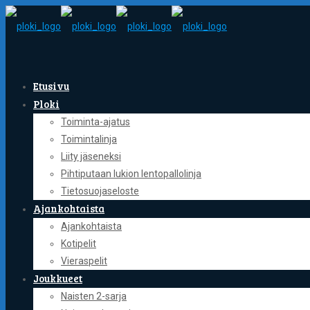
Etusivu
Ploki
Toiminta-ajatus
Toimintalinja
Liity jäseneksi
Pihtiputaan lukion lentopallolinja
Tietosuojaseloste
Ajankohtaista
Ajankohtaista
Kotipelit
Vieraspelit
Joukkueet
Naisten 2-sarja