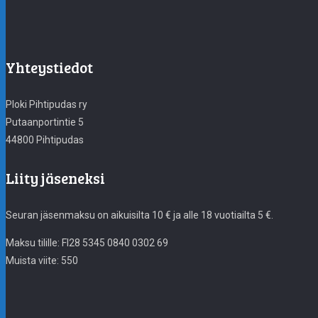
Yhteystiedot
Ploki Pihtipudas ry
Putaanportintie 5
44800 Pihtipudas
Liity jäseneksi
Seuran jäsenmaksu on aikuisilta 10 € ja alle 18 vuotiailta 5 €.
Maksu tilille: FI28 5345 0840 0302 69
Muista viite: 550