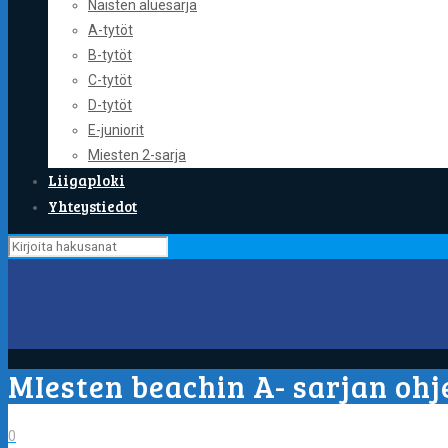
Naisten aluesarja
A-tytöt
B-tytöt
C-tytöt
D-tytöt
E-juniorit
Miesten 2-sarja
Liigaploki
Yhteystiedot
MIesten beachin A- sarjan ohj
0