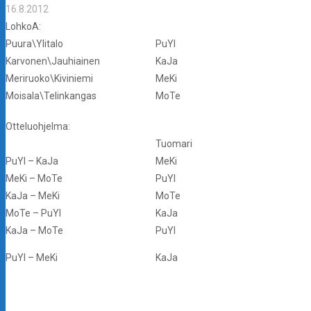
16.8.2012
LohkoA:
Puura\Ylitalo
PuYl
Karvonen\Jauhiainen
KaJa
Meriruoko\Kiviniemi
MeKi
Moisala\Telinkangas
MoTe
Otteluohjelma:
Tuomari
PuYl – KaJa
MeKi
MeKi – MoTe
PuYl
KaJa – MeKi
MoTe
MoTe – PuYl
KaJa
KaJa – MoTe
PuYl
PuYl – MeKi
KaJa