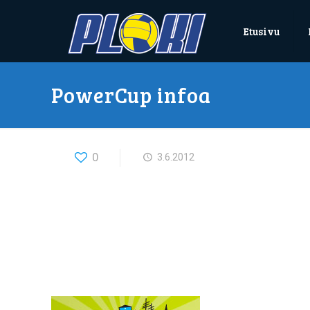
Etusivu
PowerCup infoa
0
3.6.2012