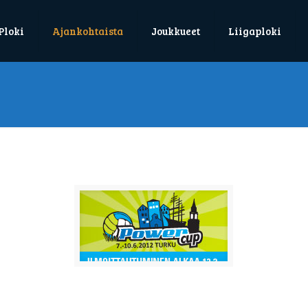
Ploki
Ajankohtaista
Joukkueet
Liigaploki