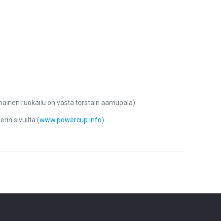
mäinen ruokailu on vasta torstain aamupala)
rin sivuilta (
www.powercup.info
)