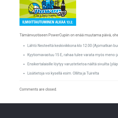
Tämänvuotiseen PowerCupiin on enää muutama päivä, ohessa
Lähtö Nesteeltä keskiviikkona klo 12.00 (Ajomatkan bu
Kyytiomavastuu 15 E, rahaa tulee varata myös meno-ja
Ensikertalaisille löytyy varustetietoa näiltä sivuilta (y
Lisätietoja voi kysellä esim. Ollilta ja Tuirelta
Comments are closed.