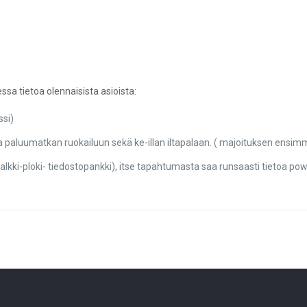
 tietoa olennaisista asioista:
ssi)
 paluumatkan ruokailuun sekä ke-illan iltapalaan. ( majoituksen ensim
läpalkki-ploki- tiedostopankki), itse tapahtumasta saa runsaasti tietoa powe