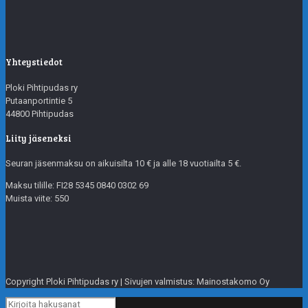
Yhteystiedot
Ploki Pihtipudas ry
Putaanportintie 5
44800 Pihtipudas
Liity jäseneksi
Seuran jäsenmaksu on aikuisilta 10 € ja alle 18 vuotiailta 5 €.
Maksu tilille: FI28 5345 0840 0302 69
Muista viite: 550
Copyright Ploki Pihtipudas ry | Sivujen valmistus: Mainostakomo Oy