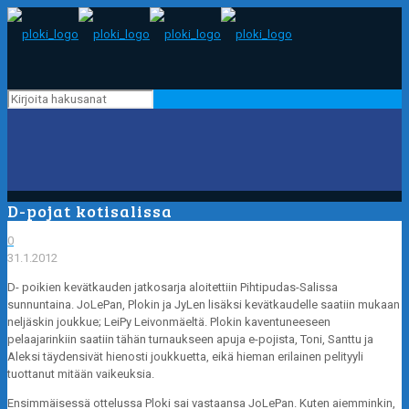
D-pojat kotisalissa
0
31.1.2012
D- poikien kevätkauden jatkosarja aloitettiin Pihtipudas-Salissa
sunnuntaina. JoLePan, Plokin ja JyLen lisäksi kevätkaudelle saatiin mukaan
neljäskin joukkue; LeiPy Leivonmäeltä. Plokin kaventuneeseen
pelaajarinkiin saatiin tähän turnaukseen apuja e-pojista, Toni, Santtu ja
Aleksi täydensivät hienosti joukkuetta, eikä hieman erilainen pelityyli
tuottanut mitään vaikeuksia.
Ensimmäisessä ottelussa Ploki sai vastaansa JoLePan. Kuten aiemminkin,