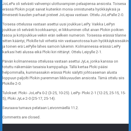
JoLePa oli selvästi vahvempi ulottuvampien pelaajiensa ansiosta. Toisesa
erässä Plokin pojat saivat kuitenkin monia onnistuneita hyökkäyksiä ja
ilmeisesti kauden parhaat pisteet JoLepaa vastaan. Ottelu JoLePalle 2-0.
Toisesa ottelussa vastaan asettui uusi joukkue LeiPy. Vaikka LeiPyn
joukkue oli selvästi kookkaampi, ei liikkuminen ollut aivan Plokin poikien
tasoa ja kotijoukkue veikin erän selkein numeroin. Toisessa erässä tilanne
sitten kääntyi, Plokille tuli virheitä niin vastaanotossa kuin hyökkäyksissäkin
ja toinen erä LeiPylle lähes samoin lukemin. Kolmannessa erässä LeiPy
karkasi heti alussa eikä Ploki kiri riittänyt. Ottelu Leipylle 2-1.
Päivän kolmannessa ottelussa vastaan asettui JyLe, jonka kanssa on
totuttu näkemään tasaisia kamppailuja. Tällä kertaa Ploki pääsi
helpommalla, kummassakin erässä Ploki säilytti johtoaseman alusta
loppuun paljolti Plokin paremman liikkuvuuden ansiosta. Tämä ottelu siis
Plokille 2-0.
Tulokset: Ploki- JoLePa 0-2 (3-25, 10-25). LeiPy- Ploki 2-1 (12-25, 25-15, 15-
5), Ploki JyLe 2-0 (25-17, 25-14).
Seuraava turnaus pelataan Leivonmäellä 11.2.
Comments are closed.