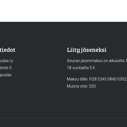
tiedot
Liity jäseneksi
pudas ry
Seuran jäsenmaksu on aikuisilta 10
intie 5
18 vuotiailta 5 €.
ipudas
Maksu tilille: FI28 5345 0840 0302
Muista viite: 550