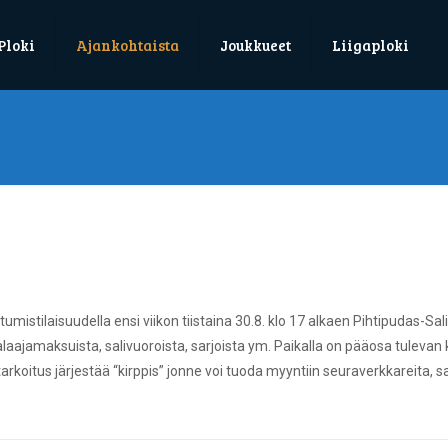
Ploki
Ajankohtaista
Joukkueet
Liigaploki
umistilaisuudella ensi viikon tiistaina 30.8. klo 17 alkaen Pihtipudas-Sa
palaajamaksuista, salivuoroista, sarjoista ym. Paikalla on pääosa tulevan 
rkoitus järjestää “kirppis” jonne voi tuoda myyntiin seuraverkkareita, sa