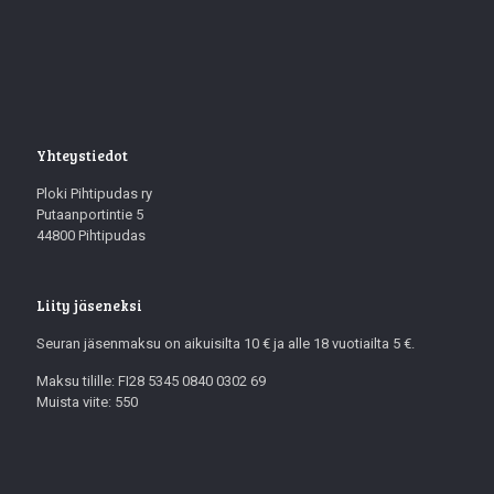
Yhteystiedot
Ploki Pihtipudas ry
Putaanportintie 5
44800 Pihtipudas
Liity jäseneksi
Seuran jäsenmaksu on aikuisilta 10 € ja alle 18 vuotiailta 5 €.
Maksu tilille: FI28 5345 0840 0302 69
Muista viite: 550