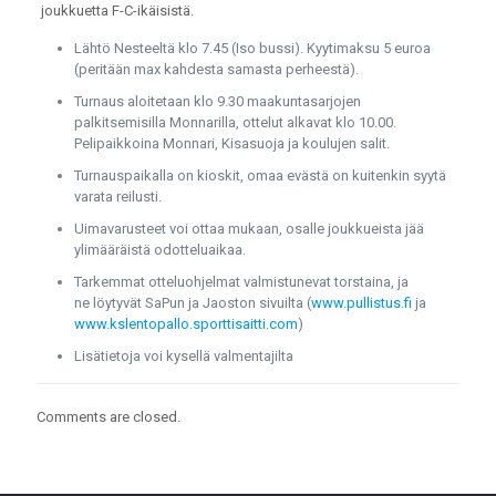
joukkuetta F-C-ikäisistä.
Lähtö Nesteeltä klo 7.45 (Iso bussi). Kyytimaksu 5 euroa
(peritään max kahdesta samasta perheestä).
Turnaus aloitetaan klo 9.30 maakuntasarjojen
palkitsemisilla Monnarilla, ottelut alkavat klo 10.00.
Pelipaikkoina Monnari, Kisasuoja ja koulujen salit.
Turnauspaikalla on kioskit, omaa evästä on kuitenkin syytä
varata reilusti.
Uimavarusteet voi ottaa mukaan, osalle joukkueista jää
ylimääräistä odotteluaikaa.
Tarkemmat otteluohjelmat valmistunevat torstaina, ja
ne löytyvät SaPun ja Jaoston sivuilta (
www.pullistus.fi
ja
www.kslentopallo.sporttisaitti.com
)
Lisätietoja voi kysellä valmentajilta
Comments are closed.