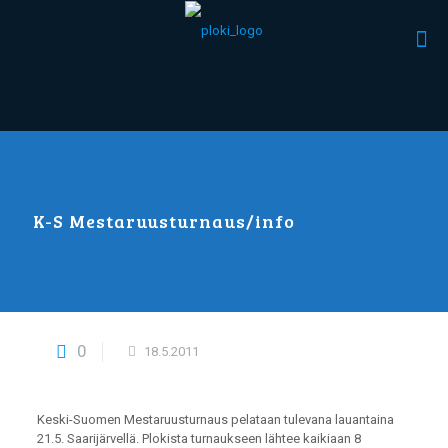
K-S Mestaruusturnaus/info
0
18.5.2011
Keski-Suomen Mestaruusturnaus pelataan tulevana lauantaina
21.5. Saarijärvellä. Plokista turnaukseen lähtee kaikiaan 8