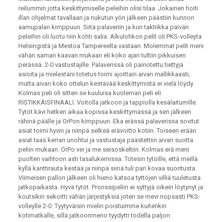
reilummin jotta keskittymiselle peleihin olisi tilaa. Jokainen hoiti
illan ohjelmat tavallaan ja nukutun yön jälkeen päästiin kunnon
aamupalan kimppuun. Siitä palaveriin ja kun taktiikka päivän
peleihin oli luotu niin kohti salia. Alkulohkon pelit oli PKS-volleyta
Helsingistä ja Mestoa Tampereelta vastaan. Molemmat pelit meni
vähän saman kaavan mukaan eli koko ajan tultiin pikkuisen
perässä. 2-0 vastustajille. Palaverissä oli painotettu tiettyjä
asioita ja mielestäni totetus toimi ajoittain aivan mallikkaasti,
mutta aivan koko ottelun kestävää keskittymistä ei vielä löydy.
Kolmas peli oli sitten se kuuluisa kuoleman peli eli
RISTIKKÄISFINAALI. Voitolla jatkoon ja tappiolla kesälaitumille.
Tytöt kävi hetken aikaa kopissa keskittymässä ja sen jälkeen
rähinä päälle ja OrPon kimppuun. Eka erässä palaverissa sovitut
asiat toimi hyvin ja niinpä selkeä erävoitto kotiin. Toiseen erään
asiat taas kerran unohtui ja vastustaja päästettiin aivan suotta
peliin mukaan. OrPo vei ja me seisoskeltiin. Kolmas erä meni
puolten vaihtoon asti tasalukemissa. Totesin tytöille, että meillä
kyllä kanttirauta kestää ja niinpä siinä tuli pari kovaa suoritusta.
Viimeisen pallon jälkeen oli hieno katsoa tyttöjen villiä tuuletusta
jatkopaikasta. Hyvä tytöt. Pronssipeliin ei syttyjä oikein löytynyt ja
koutsikin sekoitti vähän järjestyksiä joten se mevi nopsasti PKS-
volleylle 2-0. Tyytyväisin mielin poistuimme kuitenkin
kotimatkalle, sillä jatkoonmeno tyydytti todella paljon.