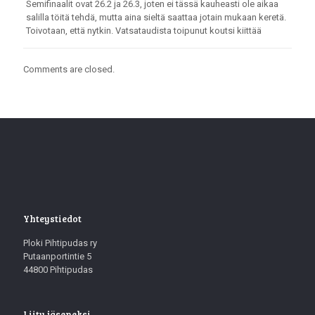
Semifinaalit ovat 26.2 ja 26.3, joten ei tässä kauheasti ole aikaa
salilla töitä tehdä, mutta aina sieltä saattaa jotain mukaan keretä.
Toivotaan, että nytkin. Vatsataudista toipunut koutsi kiittää
Comments are closed.
Yhteystiedot
Ploki Pihtipudas ry
Putaanportintie 5
44800 Pihtipudas
Liity jäseneksi