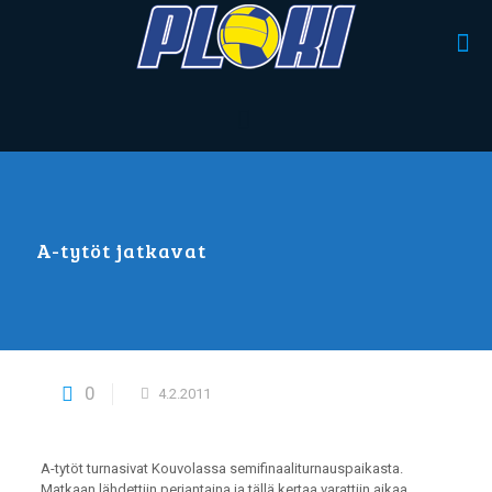
A-tytöt jatkavat
0
4.2.2011
A-tytöt turnasivat Kouvolassa semifinaaliturnauspaikasta.
Matkaan lähdettiin perjantaina ja tällä kertaa varattiin aikaa