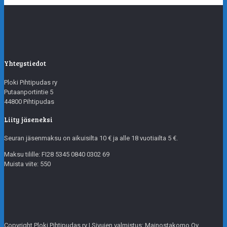
Yhteystiedot
Ploki Pihtipudas ry
Putaanportintie 5
44800 Pihtipudas
Liity jäseneksi
Seuran jäsenmaksu on aikuisilta 10 € ja alle 18 vuotiailta 5 €.
Maksu tilille: FI28 5345 0840 0302 69
Muista viite: 550
Copyright Ploki Pihtipudas ry | Sivujen valmistus: Mainostakomo Oy