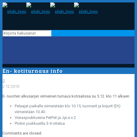
En- kotiturnaus info
0
2.12.2010
E- nuorten alkusarjan viimeinen turnaus kotisalissa su 5.12. klo 11 alkaen
Pelaajat paikalle viimeistään klo 10.15, tuomarit ja kirjurit (Dt)
viimeistään 10.40.
Vierasjoukkueina PetPet ja JyLe x 2
Plokin joukkueilla 3-4 ottelua
Comments are closed.