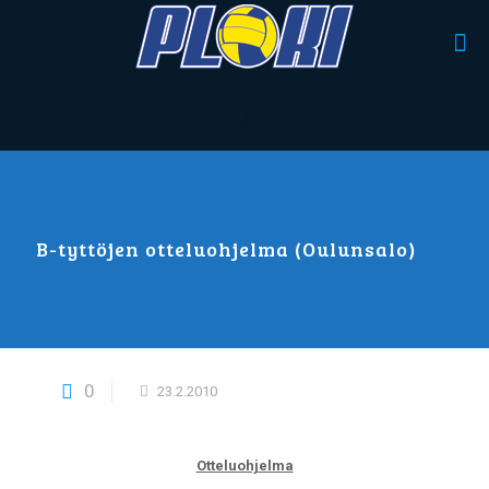
B-tyttöjen otteluohjelma (Oulunsalo)
0
23.2.2010
Otteluohjelma