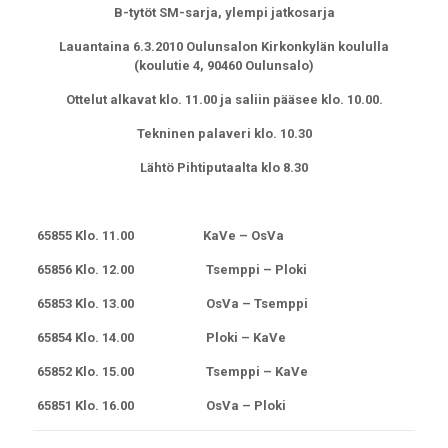
B-tytöt SM-sarja, ylempi jatkosarja
Lauantaina 6.3.2010 Oulunsalon Kirkonkylän koululla
(koulutie 4, 90460 Oulunsalo)
Ottelut alkavat klo. 11.00 ja saliin pääsee klo. 10.00.
Tekninen palaveri klo. 10.30
Lähtö Pihtiputaalta klo 8.30
65855 Klo. 11.00
KaVe – OsVa
65856 Klo. 12.00 Tsemppi –
Ploki
65853 Klo. 13.00
OsVa – Tsemppi
65854 Klo. 14.00
Ploki – KaVe
65852 Klo. 15.00 Tsemppi –
KaVe
65851 Klo. 16.00
OsVa – Ploki